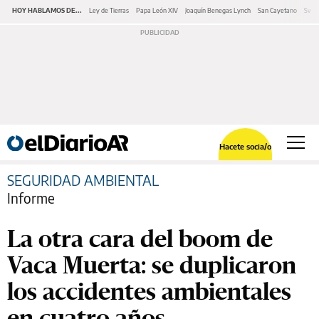
HOY HABLAMOS DE...
Ley de Tierras
Papa León XIV
Joaquín Benegas Lynch
San Cayetano
Swap
Hacete socia/o
SEGURIDAD AMBIENTAL
Informe
La otra cara del boom de
Vaca Muerta: se duplicaron
los accidentes ambientales
en cuatro años