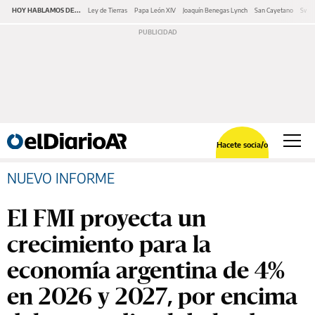
HOY HABLAMOS DE...
Ley de Tierras
Papa León XIV
Joaquín Benegas Lynch
San Cayetano
Swap
Hacete socia/o
NUEVO INFORME
El FMI proyecta un
crecimiento para la
economía argentina de 4%
en 2026 y 2027, por encima