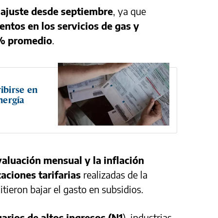
ajuste desde septiembre
, ya que
ntos en los servicios de gas y
4% promedio
.
ibirse en
energía
valuación mensual y la inflación
zaciones tarifarias
realizadas de la
tieron bajar el gasto en subsidios.
uarios de altos ingresos (N1
), industrias