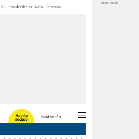
 XIV
Feria de Editores
NASA
Tormentas
Hacete
Iniciá sesión
socia/o