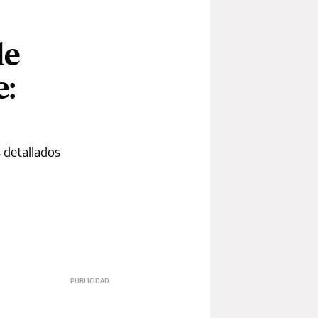
de
e:
 detallados