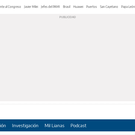
nte al Congreso
Javier Milei
Jefes del PAMI
Brasil
Huawei
Puertos
San Cayetano
Papa León
ión
Investigación
Mil Lianas
Podcast