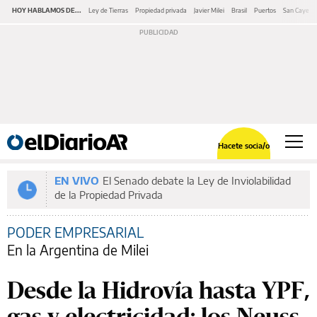
HOY HABLAMOS DE...
Ley de Tierras
Propiedad privada
Javier Milei
Brasil
Puertos
San Cayeta
Hacete socia/o
EN VIVO
El Senado debate la Ley de Inviolabilidad
de la Propiedad Privada
PODER EMPRESARIAL
En la Argentina de Milei
Desde la Hidrovía hasta YPF,
gas y electricidad: los Neuss,