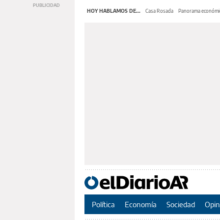
HOY HABLAMOS DE...
Casa Rosada
Panorama económi
Política
Economía
Sociedad
Opin