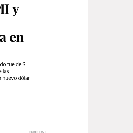
MI y
a en
ado fue de $
e las
n nuevo dólar