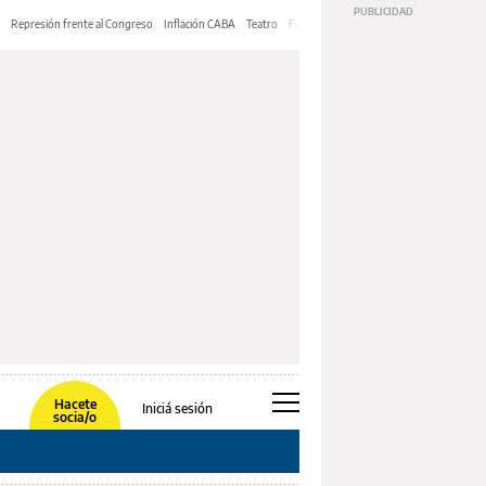
Represión frente al Congreso
Inflación CABA
Teatro
Feria de Editores
Mery Streep
Hacete
Iniciá sesión
socia/o