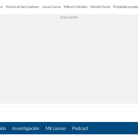
co
Marcha de San Cayetano
García Cuerva
Milei en Colombia
Marcelo Porcel
Propiedad privada
ión
Investigación
Mil Lianas
Podcast