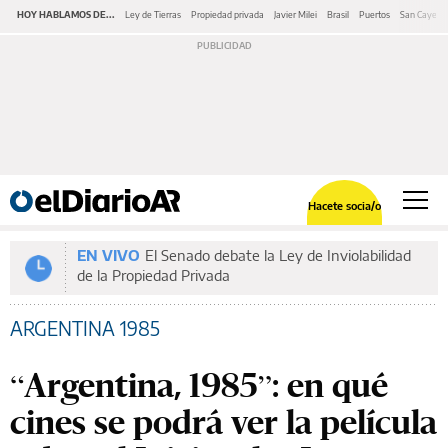
HOY HABLAMOS DE...
Ley de Tierras
Propiedad privada
Javier Milei
Brasil
Puertos
San Cayeta
Hacete socia/o
EN VIVO
El Senado debate la Ley de Inviolabilidad
de la Propiedad Privada
ARGENTINA 1985
“Argentina, 1985”: en qué
cines se podrá ver la película