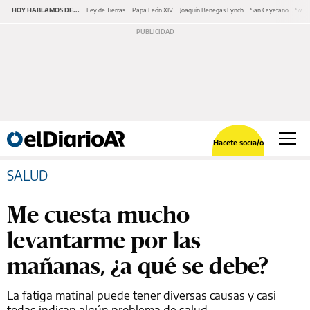
HOY HABLAMOS DE...
Ley de Tierras
Papa León XIV
Joaquín Benegas Lynch
San Cayetano
Swap
Hacete socia/o
SALUD
Me cuesta mucho
levantarme por las
mañanas, ¿a qué se debe?
La fatiga matinal puede tener diversas causas y casi
todas indican algún problema de salud.