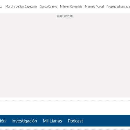
co
Marcha de San Cayetano
García Cuerva
Milei en Colombia
Marcelo Porcel
Propiedad privada
ión
Investigación
Mil Lianas
Podcast