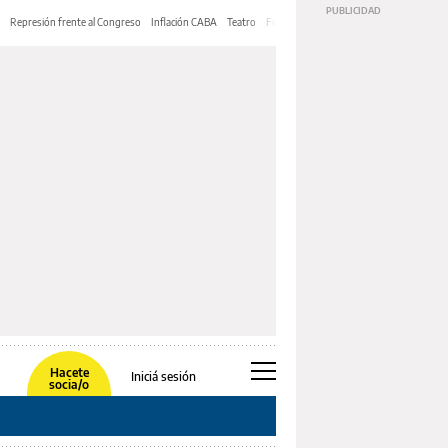
Represión frente al Congreso
Inflación CABA
Teatro
Feria de Editores
Mery Streep
Hacete
Iniciá sesión
socia/o