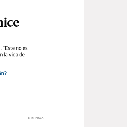
hice
. “Este no es
n la vida de
án?