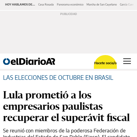
HOY HABLAMOS DE...
Casa Rosada
Panorama económico
Marcha de San Cayetano
García Cuerva
Hacete socia/o
LAS ELECCIONES DE OCTUBRE EN BRASIL
Lula prometió a los
empresarios paulistas
recuperar el superávit fiscal
Se reunió con miembros de la poderosa Federación de
Industrias del Estado de San Pablo (Fiesp). El candidato