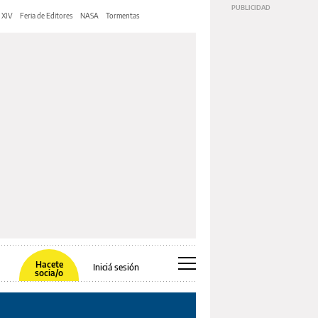
 XIV
Feria de Editores
NASA
Tormentas
Hacete
Iniciá sesión
socia/o