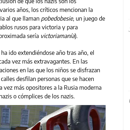
nclusión de que los nazis son los
varios años, los críticos mencionan la
ria al que llaman
pobedobesie
, un juego de
ablos rusos para victoria y para
aproximada sería
victoriamanía
).
e
ha ido extendiéndose año tras año, el
ada vez más extravagantes. En las
ciones en las que los niños se disfrazan
 calles desfilan personas que se hacen
da vez más opositores a la Rusia moderna
azis o cómplices de los nazis.