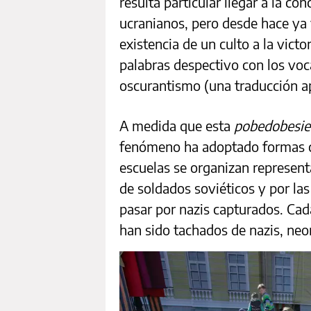
resulta particular llegar a la co
ucranianos, pero desde hace ya 
existencia de un culto a la victo
palabras despectivo con los voc
oscurantismo (una traducción 
A medida que esta
pobedobesi
fenómeno ha adoptado formas c
escuelas se organizan representa
de soldados soviéticos y por las
pasar por nazis capturados. Ca
han sido tachados de nazis, neon