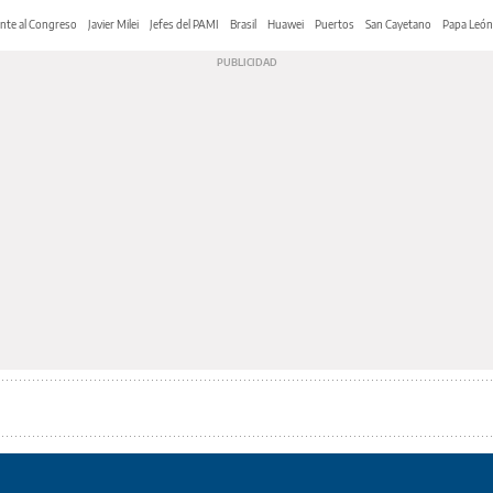
nte al Congreso
Javier Milei
Jefes del PAMI
Brasil
Huawei
Puertos
San Cayetano
Papa León