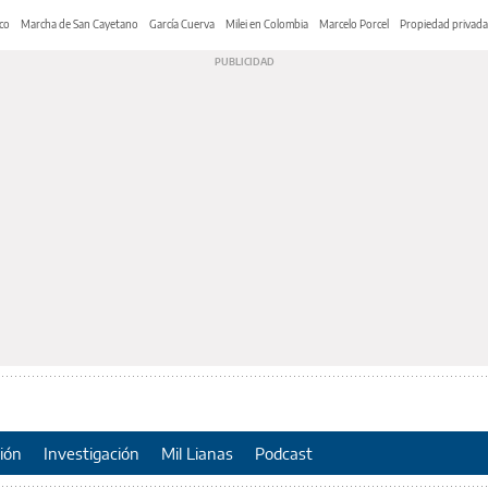
co
Marcha de San Cayetano
García Cuerva
Milei en Colombia
Marcelo Porcel
Propiedad privada
ión
Investigación
Mil Lianas
Podcast