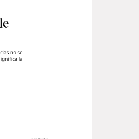
le
ncias no se
gnifica la