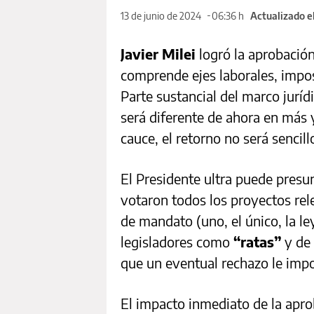
13 de junio de 2024
06:36 h
Actualizado e
Javier Milei
logró la aprobación
comprende ejes laborales, impos
Parte sustancial del marco jurí
será diferente de ahora en más y
cauce, el retorno no será sencill
El Presidente ultra puede presu
votaron todos los proyectos re
de mandato (uno, el único, la le
legisladores como
“ratas”
y de
que un eventual rechazo le imp
El impacto inmediato de la aprob