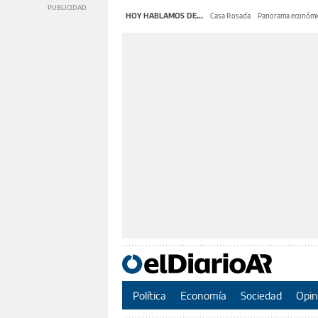
HOY HABLAMOS DE...
Casa Rosada
Panorama económi
Política
Economía
Sociedad
Opin