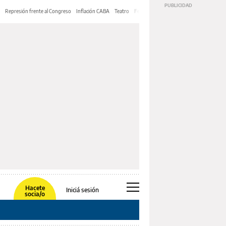
Represión frente al Congreso
Inflación CABA
Teatro
Feria de Editores
Mery Streep
Hacete
Iniciá sesión
socia/o