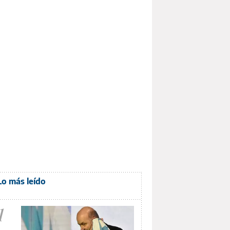
Lo más leído
1