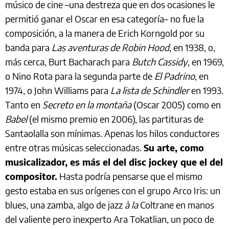
músico de cine –una destreza que en dos ocasiones le
permitió ganar el Oscar en esa categoría– no fue la
composición, a la manera de Erich Korngold por su
banda para
Las aventuras de Robin Hood
, en 1938, o,
más cerca, Burt Bacharach para
Butch Cassidy
, en 1969,
o Nino Rota para la segunda parte de
El Padrino
, en
1974, o John Williams para
La lista de Schindler
en 1993.
Tanto en
Secreto en la montaña
(Oscar 2005) como en
Babel
(el mismo premio en 2006), las partituras de
Santaolalla son mínimas. Apenas los hilos conductores
entre otras músicas seleccionadas.
Su arte, como
musicalizador, es más el del disc jockey que el del
compositor.
Hasta podría pensarse que el mismo
gesto estaba en sus orígenes con el grupo Arco Iris: un
blues, una zamba, algo de jazz
à la
Coltrane en manos
del valiente pero inexperto Ara Tokatlian, un poco de