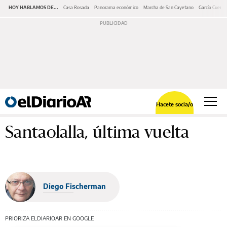
HOY HABLAMOS DE...
Casa Rosada
Panorama económico
Marcha de San Cayetano
García Cuerva
Hacete socia/o
Santaolalla, última vuelta
Diego Fischerman
PRIORIZA ELDIARIOAR EN GOOGLE