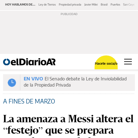
HOY HABLAMOS DE...
Ley de Tierras
Propiedad privada
Javier Milei
Brasil
Puertos
San Cayeta
Hacete socia/o
EN VIVO
El Senado debate la Ley de Inviolabilidad
de la Propiedad Privada
A FINES DE MARZO
La amenaza a Messi altera el
“festejo” que se prepara