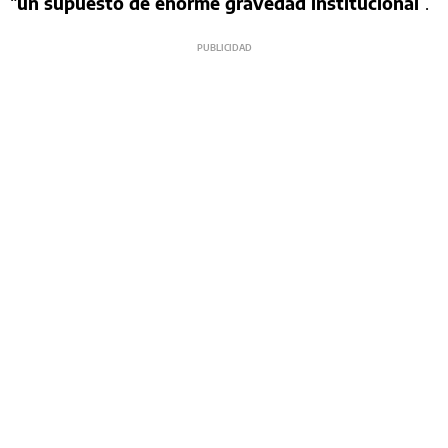
“
un supuesto de enorme gravedad institucional
”.