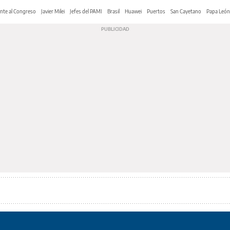
nte al Congreso
Javier Milei
Jefes del PAMI
Brasil
Huawei
Puertos
San Cayetano
Papa León