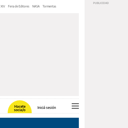
 XIV
Feria de Editores
NASA
Tormentas
Hacete
Iniciá sesión
socia/o