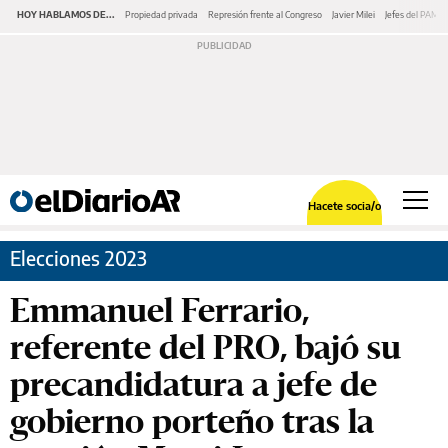
HOY HABLAMOS DE...
Propiedad privada
Represión frente al Congreso
Javier Milei
Jefes del PAMI
Hacete socia/o
Elecciones 2023
Emmanuel Ferrario,
referente del PRO, bajó su
precandidatura a jefe de
gobierno porteño tras la