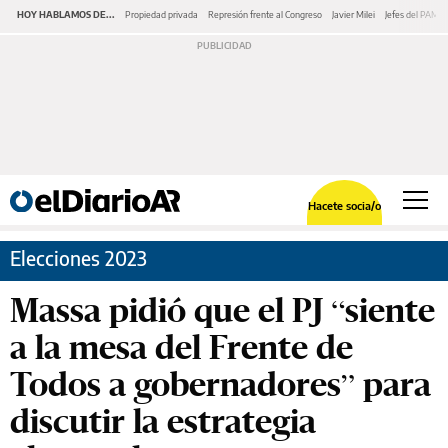
HOY HABLAMOS DE...
Propiedad privada
Represión frente al Congreso
Javier Milei
Jefes del PAMI
Hacete socia/o
Elecciones 2023
Massa pidió que el PJ “siente
a la mesa del Frente de
Todos a gobernadores” para
discutir la estrategia