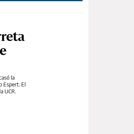
rreta
de
casó la
o Espert. El
 la UCR.