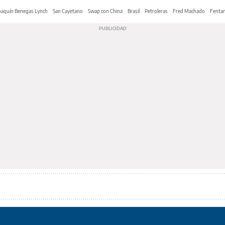
oaquín Benegas Lynch
San Cayetano
Swap con China
Brasil
Petroleras
Fred Machado
Fentan