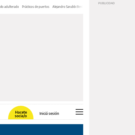
ilo adulterado
Prácticos de puertos
Alejandro Sarubbi Benítez
Hacete
Iniciá sesión
socia/o