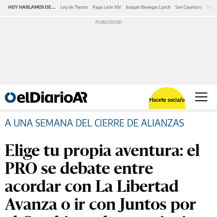
HOY HABLAMOS DE...
Ley de Tierras
Papa León XIV
Joaquín Benegas Lynch
San Cayetano
Swap
Hacete socia/o
A UNA SEMANA DEL CIERRE DE ALIANZAS
Elige tu propia aventura: el
PRO se debate entre
acordar con La Libertad
Avanza o ir con Juntos por