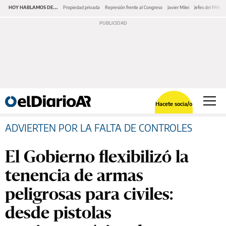
HOY HABLAMOS DE...
Propiedad privada
Represión frente al Congreso
Javier Milei
Jefes del PAMI
Hacete socia/o
ADVIERTEN POR LA FALTA DE CONTROLES
El Gobierno flexibilizó la
tenencia de armas
peligrosas para civiles:
desde pistolas