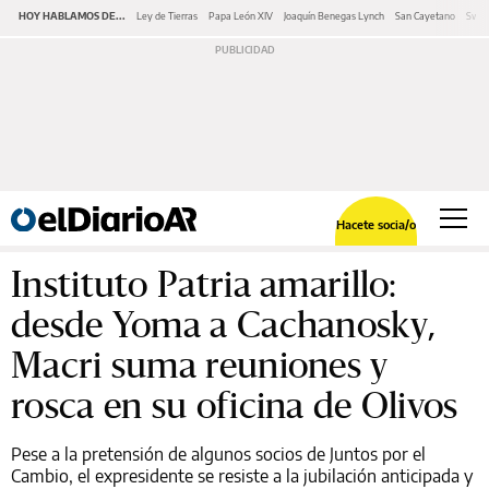
HOY HABLAMOS DE...
Ley de Tierras
Papa León XIV
Joaquín Benegas Lynch
San Cayetano
Swap
Hacete socia/o
Instituto Patria amarillo:
desde Yoma a Cachanosky,
Macri suma reuniones y
rosca en su oficina de Olivos
Pese a la pretensión de algunos socios de Juntos por el
Cambio, el expresidente se resiste a la jubilación anticipada y