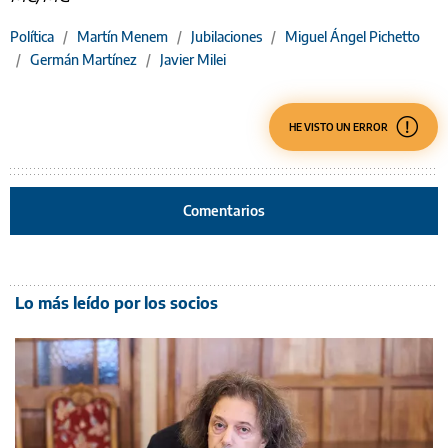
Política
/
Martín Menem
/
Jubilaciones
/
Miguel Ángel Pichetto
/
Germán Martínez
/
Javier Milei
HE VISTO UN ERROR
Comentarios
Lo más leído por los socios