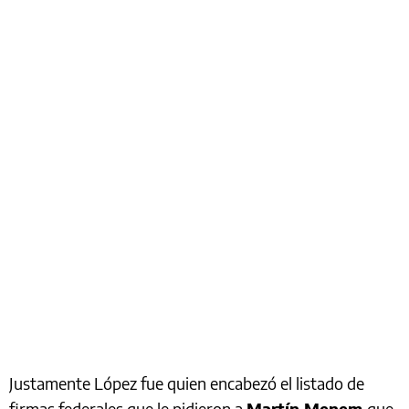
Justamente López fue quien encabezó el listado de
firmas federales que le pidieron a
Martín Menem
que