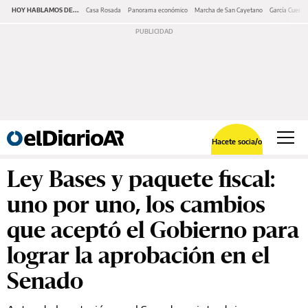
HOY HABLAMOS DE...
Casa Rosada
Panorama económico
Marcha de San Cayetano
García Cuerva
Hacete socia/o
Ley Bases y paquete fiscal:
uno por uno, los cambios
que aceptó el Gobierno para
lograr la aprobación en el
Senado