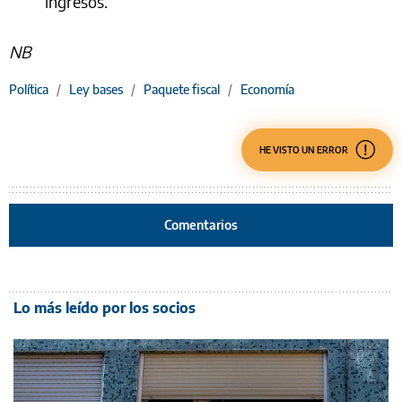
ingresos.
NB
Política
/
Ley bases
/
Paquete fiscal
/
Economía
HE VISTO UN ERROR
Comentarios
Lo más leído por los socios