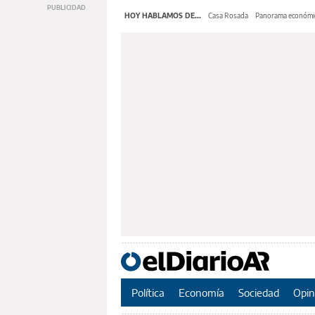
HOY HABLAMOS DE...
Casa Rosada
Panorama económi
Política
Economía
Sociedad
Opin