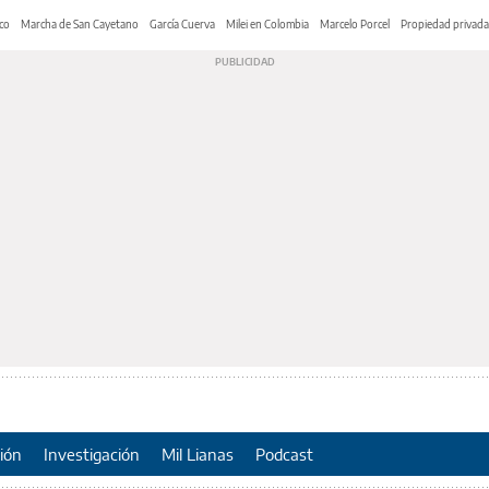
co
Marcha de San Cayetano
García Cuerva
Milei en Colombia
Marcelo Porcel
Propiedad privada
ión
Investigación
Mil Lianas
Podcast