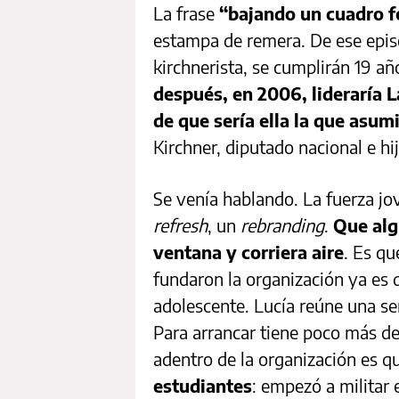
La frase
“bajando un cuadro f
estampa de remera. De ese episo
kirchnerista, se cumplirán 19 añ
después, en 2006, lideraría 
de que sería ella la que asum
Kirchner, diputado nacional e hi
Se venía hablando. La fuerza jov
refresh
, un
rebranding
.
Que alg
ventana y corriera aire
. Es q
fundaron la organización ya es 
adolescente. Lucía reúne una se
Para arrancar tiene poco más de
adentro de la organización es q
estudiantes
: empezó a militar 