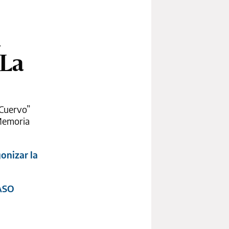
a
 La
“Cuervo”
 Memoria
onizar la
PASO