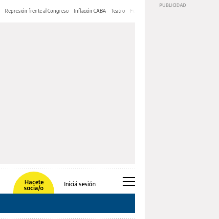
Represión frente al Congreso
Inflación CABA
Teatro
Feria de Editores
Mery Streep
Hacete
Iniciá sesión
socia/o