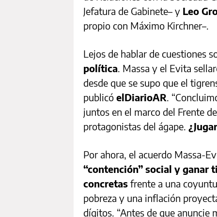
Jefatura de Gabinete– y
Leo Gr
propio con Máximo Kirchner–.
Lejos de hablar de cuestiones s
política
. Massa y el Evita sell
desde que se supo que el tigr
publicó
elDiarioAR
. “Concluim
juntos en el marco del Frente d
protagonistas del ágape.
¿Juga
Por ahora, el acuerdo Massa-Evit
“contención” social y ganar
concretas
frente a una coyuntur
pobreza y una inflación proyecta
dígitos. “Antes de que anuncie 