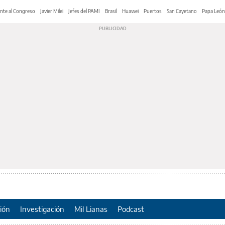
nte al Congreso
Javier Milei
Jefes del PAMI
Brasil
Huawei
Puertos
San Cayetano
Papa León
ión
Investigación
Mil Lianas
Podcast