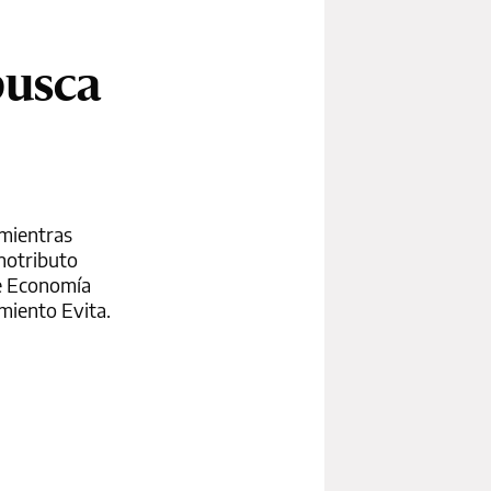
busca
 mientras
onotributo
 de Economía
imiento Evita.