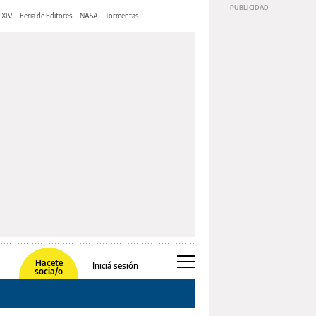
 XIV
Feria de Editores
NASA
Tormentas
Hacete
Iniciá sesión
socia/o