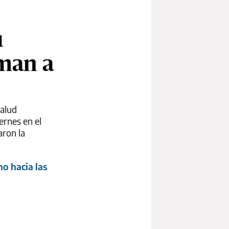
u
uman a
salud
ernes en el
aron la
no hacia las