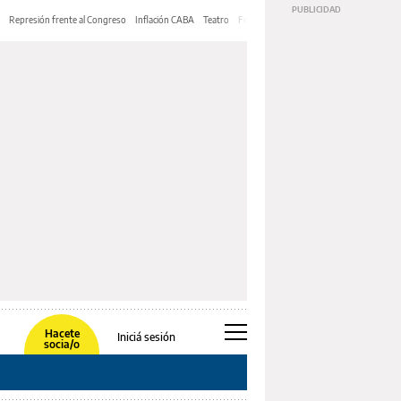
Represión frente al Congreso
Inflación CABA
Teatro
Feria de Editores
Mery Streep
Hacete
Iniciá sesión
socia/o