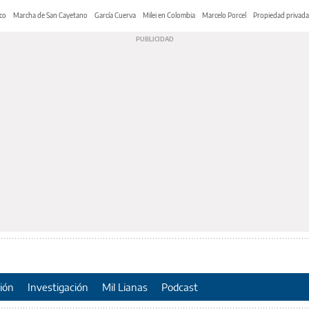
co
Marcha de San Cayetano
García Cuerva
Milei en Colombia
Marcelo Porcel
Propiedad privada
ión
Investigación
Mil Lianas
Podcast