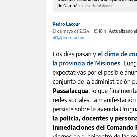
de Garupá.
La Voz de Misiones
Pedro Lacour
21 de mayo de 2024
19:18 h
Actualizado e
@pedrolacour
Los días pasan y
el clima de co
la provincia de Misiones
. Lue
expectativas por el posible anun
conjunto de la administración p
Passalacqua
, lo que finalment
redes sociales, la manifestación
persiste sobre la avenida Urugu
la policía, docentes y person
inmediaciones del Comando R
viernes en el epicentro de las pr