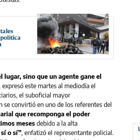
atales
política
a
l lugar, sino que un agente gane el
, expresó este martes al mediodía el
iarios, el suboficial mayor
n se convirtió en uno de los referentes del
larial que recomponga el poder
ltimos meses
debido a la alta
í o sí”
, enfatizó el representante policial.