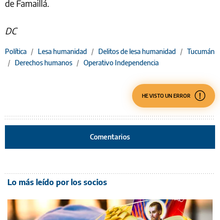
de Famaillá.
DC
Política
/
Lesa humanidad
/
Delitos de lesa humanidad
/
Tucumán
/
Derechos humanos
/
Operativo Independencia
HE VISTO UN ERROR
Comentarios
Lo más leído por los socios