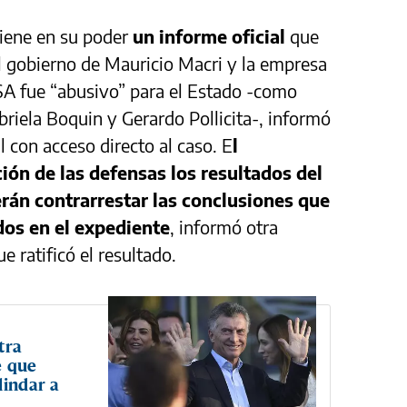
 tiene en su poder
un informe oficial
que
l gobierno de Mauricio Macri y la empresa
SA fue “abusivo” para el Estado -como
briela Boquin y Gerardo Pollicita-, informó
l con acceso directo al caso. E
l
ión de las defensas los resultados del
rán contrarrestar las conclusiones que
os en el expediente
, informó otra
e ratificó el resultado.
tra
e que
lindar a