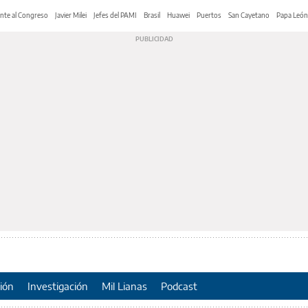
nte al Congreso
Javier Milei
Jefes del PAMI
Brasil
Huawei
Puertos
San Cayetano
Papa León
ión
Investigación
Mil Lianas
Podcast