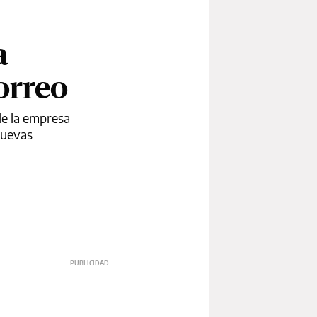
a
orreo
de la empresa
nuevas