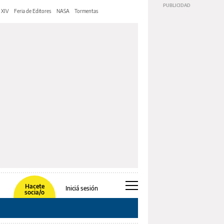
 XIV
Feria de Editores
NASA
Tormentas
Hacete
Iniciá sesión
socia/o