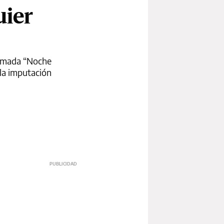
uier
llamada “Noche
 la imputación