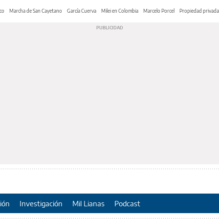
co
Marcha de San Cayetano
García Cuerva
Milei en Colombia
Marcelo Porcel
Propiedad privada
ión
Investigación
Mil Lianas
Podcast