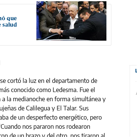
inó que
 salud
d
 se cortó la luz en el departamento de
 más conocido como Ledesma. Fue el
ca a la medianoche en forma simultánea y
ujeñas de Calilegua y El Talar. Sus
aba de un desperfecto energético, pero
r. “Cuando nos pararon nos rodearon
 de un brazo y del otro, nos tiraron al