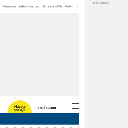
Represión frente al Congreso
Inflación CABA
Teatro
Feria de Editores
Mery Streep
Hacete
Iniciá sesión
socia/o