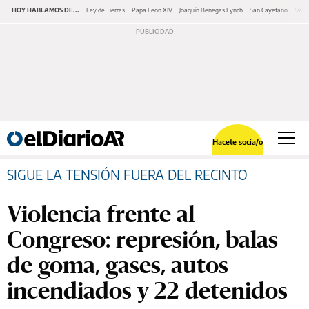
HOY HABLAMOS DE...
Ley de Tierras
Papa León XIV
Joaquín Benegas Lynch
San Cayetano
Swap
Hacete socia/o
SIGUE LA TENSIÓN FUERA DEL RECINTO
Violencia frente al
Congreso: represión, balas
de goma, gases, autos
incendiados y 22 detenidos