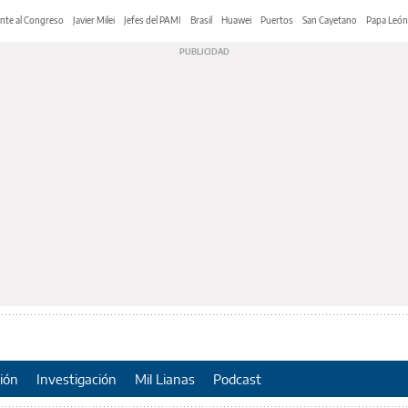
nte al Congreso
Javier Milei
Jefes del PAMI
Brasil
Huawei
Puertos
San Cayetano
Papa León
ión
Investigación
Mil Lianas
Podcast