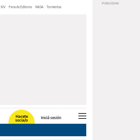
 XIV
Feria de Editores
NASA
Tormentas
Hacete
Iniciá sesión
socia/o