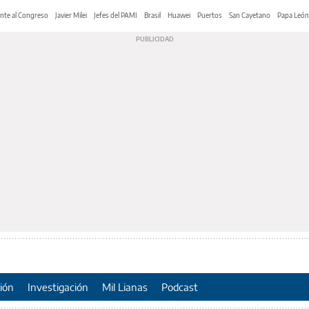
nte al Congreso
Javier Milei
Jefes del PAMI
Brasil
Huawei
Puertos
San Cayetano
Papa León
ión
Investigación
Mil Lianas
Podcast