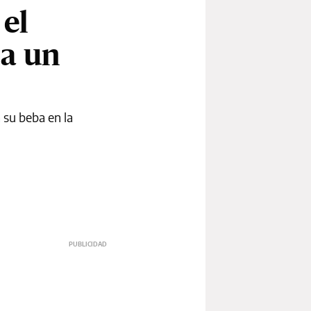
 el
 a un
 su beba en la