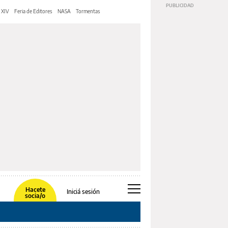
 XIV
Feria de Editores
NASA
Tormentas
Hacete
Iniciá sesión
socia/o