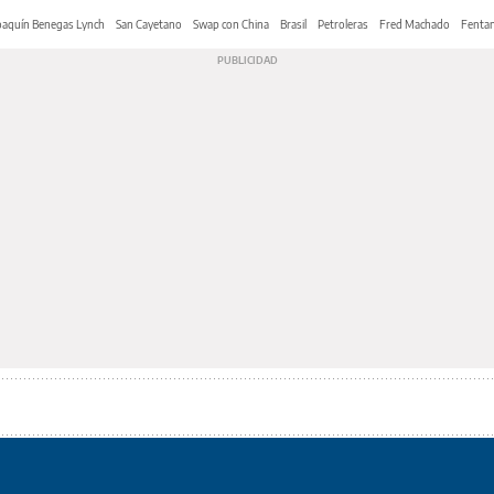
oaquín Benegas Lynch
San Cayetano
Swap con China
Brasil
Petroleras
Fred Machado
Fentan