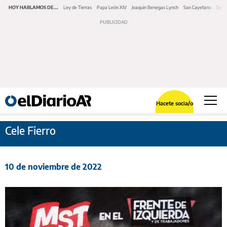
HOY HABLAMOS DE...
Ley de Tierras
Papa León XIV
Joaquín Benegas Lynch
San Cayetano
Swap
Hacete socia/o
Cele Fierro
10 de noviembre de 2022