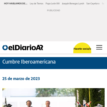
HOY HABLAMOS DE...
Ley de Tierras
Papa León XIV
Joaquín Benegas Lynch
San Cayetano
Swap
Hacete socia/o
Cumbre Iberoamericana
25 de marzo de 2023