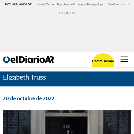
HOY HABLAMOS DE...
Ley de Tierras
Papa León XIV
Joaquín Benegas Lynch
San Cayetano
Swap
Hacete socia/o
Elizabeth Truss
20 de octubre de 2022