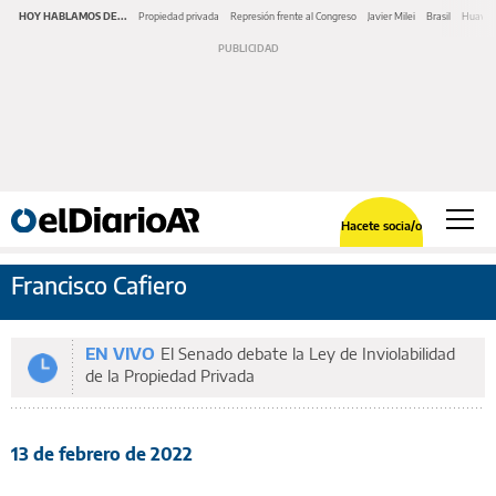
HOY HABLAMOS DE...
Propiedad privada
Represión frente al Congreso
Javier Milei
Brasil
Huawe
Hacete socia/o
Francisco Cafiero
EN VIVO
El Senado debate la Ley de Inviolabilidad
de la Propiedad Privada
13 de febrero de 2022