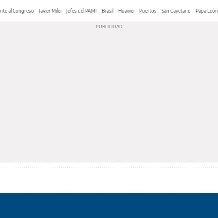
nte al Congreso
Javier Milei
Jefes del PAMI
Brasil
Huawei
Puertos
San Cayetano
Papa León