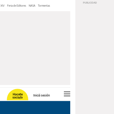
 XIV
Feria de Editores
NASA
Tormentas
Hacete
Iniciá sesión
socia/o