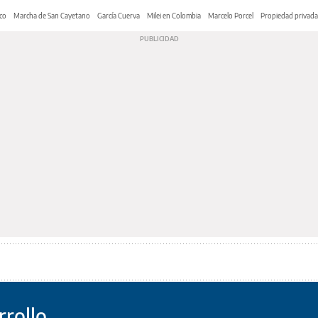
co
Marcha de San Cayetano
García Cuerva
Milei en Colombia
Marcelo Porcel
Propiedad privada
rrollo