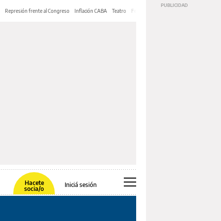
Represión frente al Congreso
Inflación CABA
Teatro
Feria de Editores
Mery Streep
Hacete
Iniciá sesión
socia/o