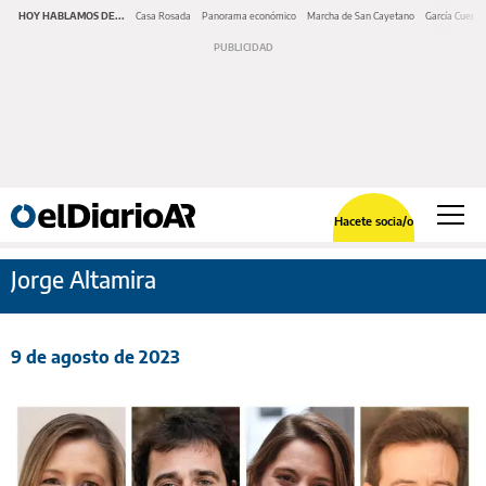
HOY HABLAMOS DE...
Casa Rosada
Panorama económico
Marcha de San Cayetano
García Cuerva
Hacete socia/o
Jorge Altamira
9 de agosto de 2023