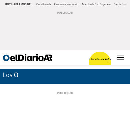
HOY HABLAMOS DE...
Casa Rosada
Panorama económico
Marcha de San Cayetano
García Cuerva
Hacete socia/o
Los O