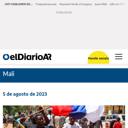
HOY HABLAMOS DE...
Propiedad privada
Represión frente al Congreso
Javier Milei
Jefes del PAMI
Hacete socia/o
Mali
5 de agosto de 2023