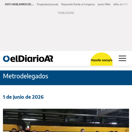
HOY HABLAMOS DE...
Propiedad privada
Represión frente al Congreso
Javier Milei
Jefes del PAMI
Hacete socia/o
Metrodelegados
1 de junio de 2026