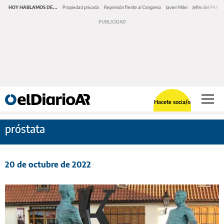
HOY HABLAMOS DE...
Propiedad privada
Represión frente al Congreso
Javier Milei
Jefes del PAMI
Hacete socia/o
próstata
20 de octubre de 2022