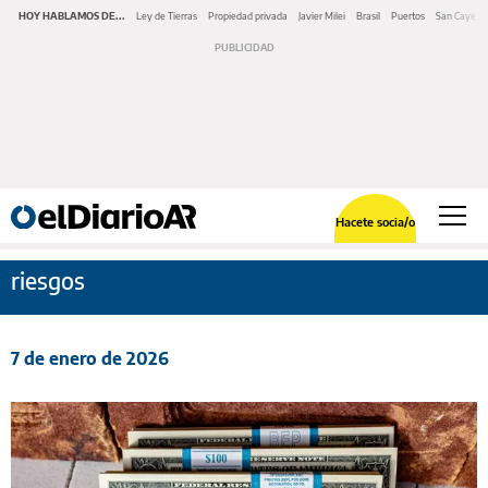
HOY HABLAMOS DE...
Ley de Tierras
Propiedad privada
Javier Milei
Brasil
Puertos
San Cayeta
Hacete socia/o
riesgos
7 de enero de 2026