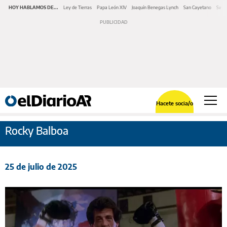
HOY HABLAMOS DE...
Ley de Tierras
Papa León XIV
Joaquín Benegas Lynch
San Cayetano
Swap
Hacete socia/o
Rocky Balboa
25 de julio de 2025