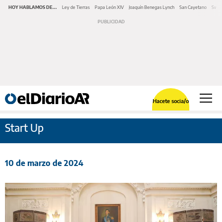
HOY HABLAMOS DE...
Ley de Tierras
Papa León XIV
Joaquín Benegas Lynch
San Cayetano
Swap
Hacete socia/o
Start Up
10 de marzo de 2024