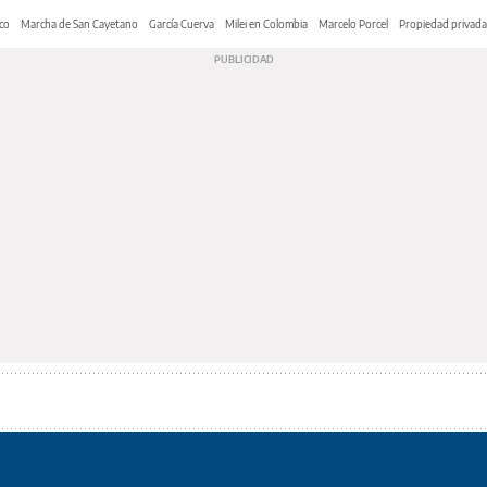
co
Marcha de San Cayetano
García Cuerva
Milei en Colombia
Marcelo Porcel
Propiedad privada