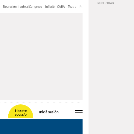
Represión frente al Congreso
Inflación CABA
Teatro
Feria de Editores
Mery Streep
Hacete
Iniciá sesión
socia/o