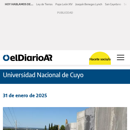
HOY HABLAMOS DE...
Ley de Tierras
Papa León XIV
Joaquín Benegas Lynch
San Cayetano
Swap
Hacete socia/o
Universidad Nacional de Cuyo
31 de enero de 2025