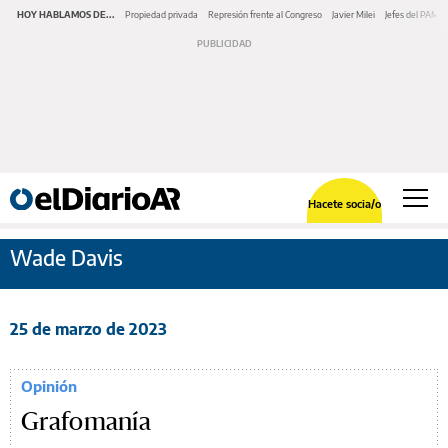
HOY HABLAMOS DE...
Propiedad privada
Represión frente al Congreso
Javier Milei
Jefes del PAMI
Hacete socia/o
Wade Davis
25 de marzo de 2023
Opinión
Grafomanía